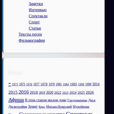
Заметки
Интервью
Спектакли
Спорт
Статьи
Тексты песен
Фильмография
Метки
-
1978
2014
1985
1975
1977
1979
1981
1999
1973
1976
1984
1998
2016
2015
2018
2020
2026
2022
2025
2024
2019
2023
Афиша
В этом старом милом доме
Диск
Гардемарины
Зенит
Дискография
Михаил Боярский
Мультфильм
Кино