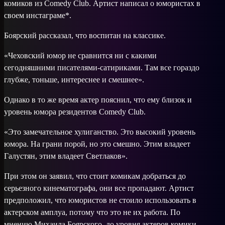
комиков из Comedy Club. Артист написал о юмористах в
своем инстаграме*.
Боярский рассказал, что воспитан на классике.
«Чеховский юмор не сравнится ни с какими
сегодняшними писателями-сатириками. Там все гораздо
глубже, тоньше, интереснее и смешнее».
Однако в то же время актер пояснил, что ему близок и
уровень юмора резидентов Comedy Club.
«Это замечательное хулиганство. Это высокий уровень
юмора. На грани порой, но это смешно. Этим владеет
Галустян, этим владеет Светлаков».
При этом он заявил, что стоит комикам добраться до
серьезного кинематографа, они все пропадают. Артист
предположил, что юмористов не стоило использовать в
актерском амплуа, потому что это не их работа. По
мнению Михаила Боярского, до уровня актеров комики