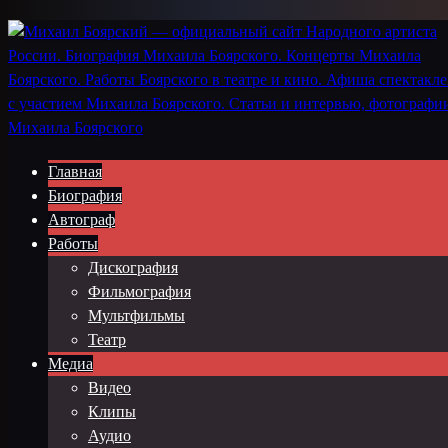
Главная
Биография
Автограф
Работы
Дискография
Фильмография
Мультфильмы
Театр
Медиа
Видео
Клипы
Аудио