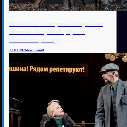
19.04.2026 «Театральный роман»
Михаил Боярский (афиша,
спектакль, театр)
22.03.2026
Боярский
0