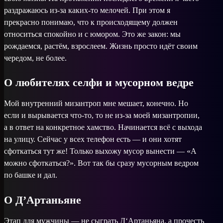
раздражаюсь из-за каких-то мелочей. При этом я
прекрасно понимаю, что к происходящему должен
относиться спокойно и с юмором. Это же закон: мы
рождаемся, растём, взрослеем. Жизнь просто идёт своим
чередом, не более.
О любителях селфи и мусорном ведре
Мой внутренний мизантроп мне мешает, конечно. Но
если и вырывается что-то, то не из-за моей мизантропии,
а в ответ на конкретное хамство. Начинается всё с выхода
на улицу. Сейчас у всех телефон есть — и они хотят
сфоткаться тут же! Только выхожу мусор вынести — «А
можно сфоткаться?». Вот так бы сразу мусорным ведром
по башке и дал.
О Д’Артаньяне
Этап для мужчины — не сыграть Д‘Артаньяна, а прочесть