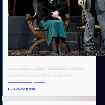
07.04.2026 «Театральный роман»
Михаил Боярский (афиша,
спектакль, театр)
11.03.2026
Боярский
0