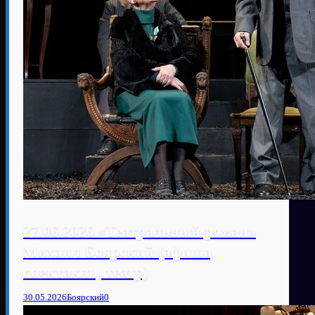
27.06.2026 «Театральный роман»
Михаил Боярский (афиша,
спектакль, театр)
30.05.2026
Боярский
0