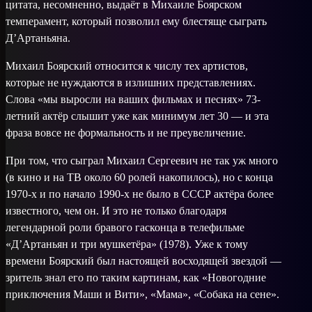
цитата, несомненно, выдаёт в Михаиле Боярском
темперамент, который позволил ему блестяще сыграть
Д’Артаньяна.
Михаил Боярский относится к числу тех артистов,
которые не нуждаются в излишних представлениях.
Слова «мы выросли на ваших фильмах и песнях» 73-
летний актёр слышит уже как минимум лет 30 — и эта
фраза вовсе не формальность и не преувеличение.
При том, что сыграл Михаил Сергеевич не так уж много
(в кино и на ТВ около 60 ролей накопилось), но с конца
1970-х и по начало 1990-х не было в СССР актёра более
известного, чем он. И это не только благодаря
легендарной роли бравого гасконца в телефильме
«Д’Артаньян и три мушкетёра» (1978). Уже к тому
времени Боярский был настоящей восходящей звездой —
зритель знал его по таким картинам, как «Новогодние
приключения Маши и Вити», «Мама», «Собака на сене».