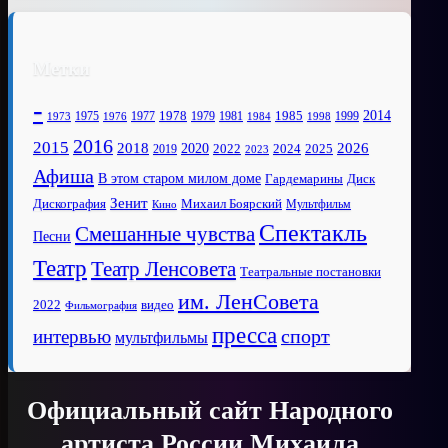
Метки
-
1978
2014
1985
1975
1977
1979
1981
1999
1973
1976
1984
1998
2016
2015
2018
2020
2026
2022
2025
2024
2019
2023
Афиша
В этом старом милом доме
Диск
Гардемарины
Зенит
Дискография
Михаил Боярский
Мультфильм
Кино
Спектакль
Смешанные чувства
Песни
Театр
Театр Ленсовета
Театральные постановки
им. ЛенСовета
2022
видео
Фильмография
пресса
спорт
интервью
мультфильмы
Официальный сайт Народного
артиста России Михаила