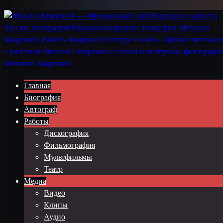
Главная
Биография
Автограф
Работы
Дискография
Фильмография
Мультфильмы
Театр
Медиа
Видео
Клипы
Аудио