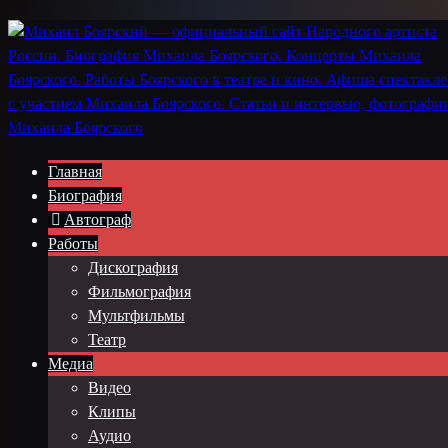
Главная
Биография
Автограф
Работы
Дискография
Фильмография
Мультфильмы
Театр
Медиа
Видео
Клипы
Аудио