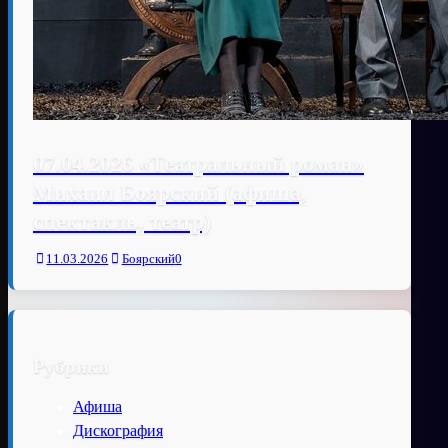
07.04.2026 «Театральный роман»
Михаил Боярский (афиша,
спектакль, театр)
11.03.2026
Боярский
0
Рубрики
Афиша
Дискография