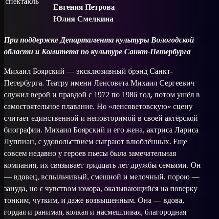
спектакль
Евгения Петрова
Юлия Смелкина
При поддержке Департамента культуры Вологодской
области и Комитета по культуре Санкт-Петербурга
Михаил Боярский — эксклюзивный брэнд Санкт-
Петербурга. Театру имени Ленсовета Михаил Сергеевич
служил верой и правдой с 1972 по 1986 год, потом ушёл в
самостоятельное плавание. Но «ленсоветовскую» сцену
считает единственной и неповторимой в своей актёрской
биографии. Михаил Боярский и его жена, актриса Лариса
Луппиан, с удовольствием сыграют влюблённых. Еще
совсем недавно у героев пьесы была замечательная
компания, их связывает тридцать лет дружбы семьями. Он
— вдовец, вспыльчивый, смешной и мелочный, порою —
зануда, но с чувством юмора, оказывающийся на поверку
тонким, чутким, и даже возвышенным. Она — вдова,
гордая и ранимая, колкая и насмешливая, благородная