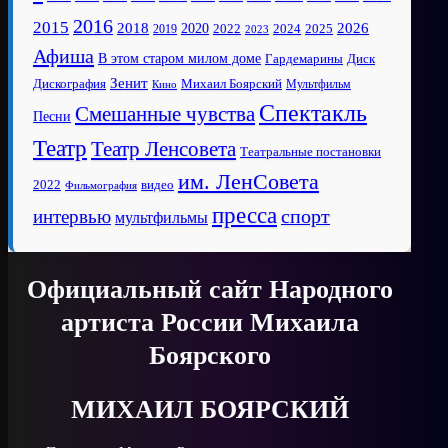
2016
2015
2018
2020
2026
2022
2025
2024
2019
2023
Афиша
В этом старом милом доме
Диск
Гардемарины
Зенит
Дискография
Михаил Боярский
Мультфильм
Кино
Спектакль
Смешанные чувства
Песни
Театр
Театр Ленсовета
Театральные постановки
им. ЛенСовета
2022
видео
Фильмография
пресса
спорт
интервью
мультфильмы
Официальный сайт Народного
артиста России Михаила
Боярского
МИХАИЛ БОЯРСКИЙ