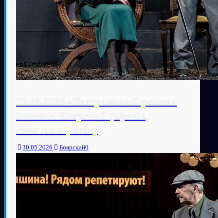
27.06.2026 «Театральный роман»
Михаил Боярский (афиша,
спектакль, театр)
30.05.2026
Боярский
0