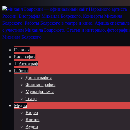
Главная
Биография
Автограф
Работы
Дискография
Фильмография
Мультфильмы
Театр
Медиа
Видео
Клипы
Аудио