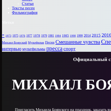
Статьи
Тексты песен
Фильмография
Метки
-
201
2015
1978
2014
1985
1975
1977
1979
1981
1999
1973
1976
1984
1998
Спе
Смешанные чувства
Песни
Михаил Боярский
Мультфильм
пресса
спорт
интервью
мультфильмы
Официальный са
МИХАИЛ БО
Пригласить Михаила Боярского на праздник, заказать 