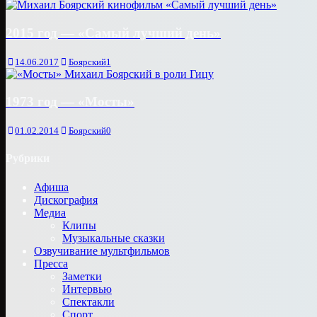
2015 год — «Cамый лучший день»
14.06.2017
Боярский
1
1973 год — «Мосты»
01.02.2014
Боярский
0
Рубрики
Афиша
Дискография
Медиа
Клипы
Музыкальные сказки
Озвучивание мультфильмов
Пресса
Заметки
Интервью
Спектакли
Спорт