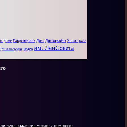
Зенит
ом доме
Диск
Дискография
Гардемарины
Кино
им. ЛенСовета
2
видео
Фильмография
го
 или день рождения можно с помощью