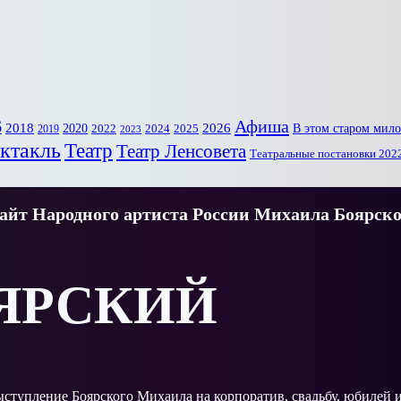
6
Афиша
2018
2020
2026
В этом старом мил
2022
2025
2024
2019
2023
ктакль
Театр
Театр Ленсовета
Театральные постановки 202
йт Народного артиста России Михаила Боярско
ЯРСКИЙ
выступление Боярского Михаила на корпоратив, свадьбу, юбилей