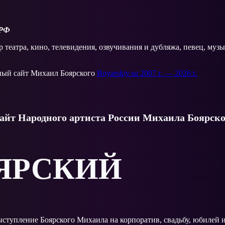
 РФ
 театра, кино, телевидения, озвучивания и дубляжа, певец, муз
ый сайт Михаил Боярского
Boyarskiy.su 2007 г. — 2026 г.
йт Народного артиста России Михаила Боярско
ЯРСКИЙ
выступление Боярского Михаила на корпоратив, свадьбу, юбилей