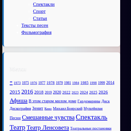
Спектакли
Спорт
Статьи
Тексты песен
Фильмография
Метки
-
1978
2014
1985
1975
1977
1979
1981
1999
1973
1976
1984
1998
2016
2015
2018
2020
2026
2022
2025
2024
2019
2023
Афиша
В этом старом милом доме
Диск
Гардемарины
Зенит
Дискография
Михаил Боярский
Мультфильм
Кино
Спектакль
Смешанные чувства
Песни
Театр
Театр Ленсовета
Театральные постановки