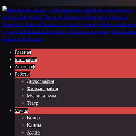
Главная
Биография
Автограф
Работы
Дискография
Фильмография
Мультфильмы
Театр
Медиа
Видео
Клипы
Аудио