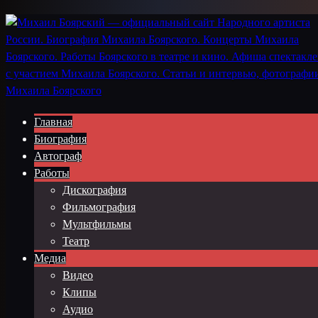
Главная
Биография
Автограф
Работы
Дискография
Фильмография
Мультфильмы
Театр
Медиа
Видео
Клипы
Аудио