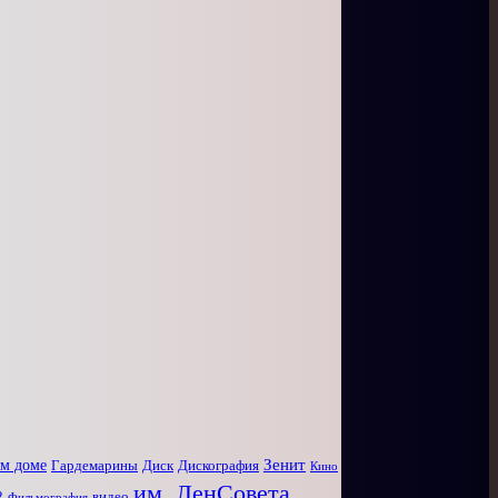
Зенит
ом доме
Диск
Дискография
Гардемарины
Кино
им. ЛенСовета
2
видео
Фильмография