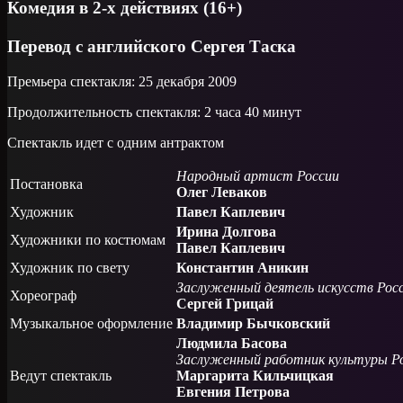
Комедия в 2-х действиях (16+)
Перевод с английского Сергея Таска
Премьера спектакля: 25 декабря 2009
Продолжительность спектакля: 2 часа 40 минут
Спектакль идет с одним антрактом
Народный артист России
Постановка
Олег Леваков
Художник
Павел Каплевич
Ирина Долгова
Художники по костюмам
Павел Каплевич
Художник по свету
Константин Аникин
Заслуженный деятель искусств Рос
Хореограф
Сергей Грицай
Музыкальное оформление
Владимир Бычковский
Людмила Басова
Заслуженный работник культуры Р
Ведут спектакль
Маргарита Кильчицкая
Евгения Петрова