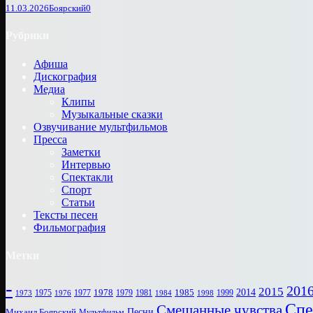
11.03.2026
Боярский
0
Рубрики
Афиша
Дискография
Медиа
Клипы
Музыкальные сказки
Озвучивание мультфильмов
Пресса
Заметки
Интервью
Спектакли
Спорт
Статьи
Тексты песен
Фильмография
Метки
-
201
2015
1978
2014
1985
1975
1977
1979
1981
1999
1973
1976
1984
1998
Спе
Смешанные чувства
Песни
Михаил Боярский
Мультфильм