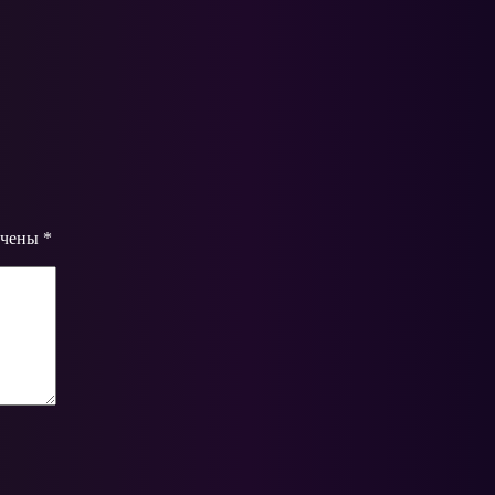
ечены
*