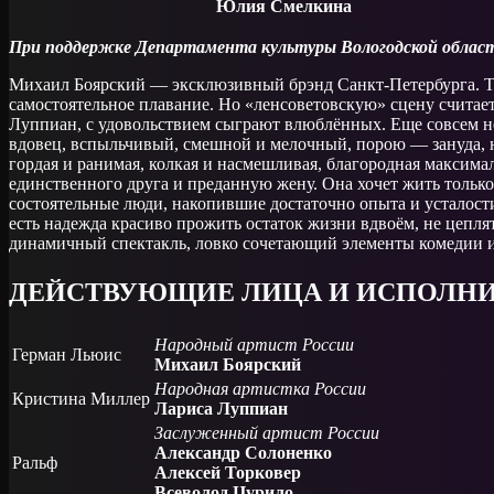
Юлия Смелкина
При поддержке Департамента культуры Вологодской облас
Михаил Боярский — эксклюзивный брэнд Санкт-Петербурга. Те
самостоятельное плавание. Но «ленсоветовскую» сцену считае
Луппиан, с удовольствием сыграют влюблённых. Еще совсем не
вдовец, вспыльчивый, смешной и мелочный, порою — зануда, 
гордая и ранимая, колкая и насмешливая, благородная максим
единственного друга и преданную жену. Она хочет жить только
состоятельные люди, накопившие достаточно опыта и усталости
есть надежда красиво прожить остаток жизни вдвоём, не цеплят
динамичный спектакль, ловко сочетающий элементы комедии 
ДЕЙСТВУЮЩИЕ ЛИЦА И ИСПОЛНИ
Народный артист России
Герман Льюис
Михаил Боярский
Народная артистка России
Кристина Миллер
Лариса Луппиан
Заслуженный артист России
Александр Солоненко
Ральф
Алексей Торковер
Всеволод Цурило