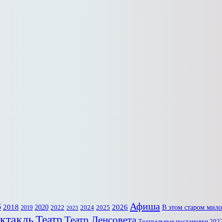
6
Афиша
2018
2020
2026
В этом старом мил
2022
2025
2024
2019
2023
ктакль
Театр
Театр Ленсовета
Театральные постановки 202