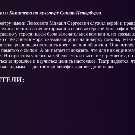
ти и Комитета по культуре Санкт-Петербурга
атру имени Ленсовета Михаил Сергеевич служил верой и правдо
т единственной и неповторимой в своей актёрской биографии. М
давно у героев пьесы была замечательная компания, их связыва
но с чувством юмора, оказывающийся на поверку тонким, чутки
алистка, решившая поставить крест на личной жизни. Она поте
 памятью о былом. А он пытается доказать, что для них еще во
. Но при этом у персонажей ещё есть и высокие стремления, и с
ься за прошлое и научиться ценить настоящее. Театр надеется, 
и мелодрамы — достойный бенефис для звёздной пары.
ТЕЛИ: