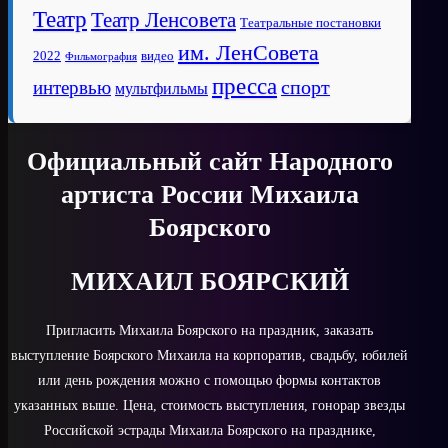
Театр
Театр Ленсовета
Театральные постановки
им. ЛенСовета
2022
видео
Фильмография
пресса
спорт
интервью
мультфильмы
Официальный сайт Народного
артиста России Михаила
Боярского
МИХАИЛ БОЯРСКИЙ
Пригласить Михаила Боярского на праздник, заказать
выступление Боярского Михаила на корпоратив, свадьбу, юбилей
или день рождения можно с помощью формы контактов
указанных выше. Цена, стоимость выступления, гонорар звезды
Российской эстрады Михаила Боярского на празднике,