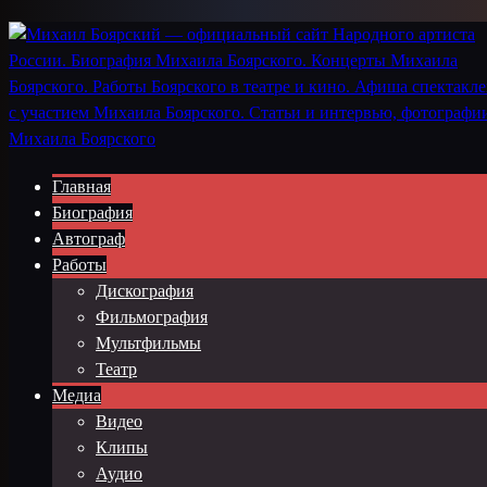
Главная
Биография
Автограф
Работы
Дискография
Фильмография
Мультфильмы
Театр
Медиа
Видео
Клипы
Аудио