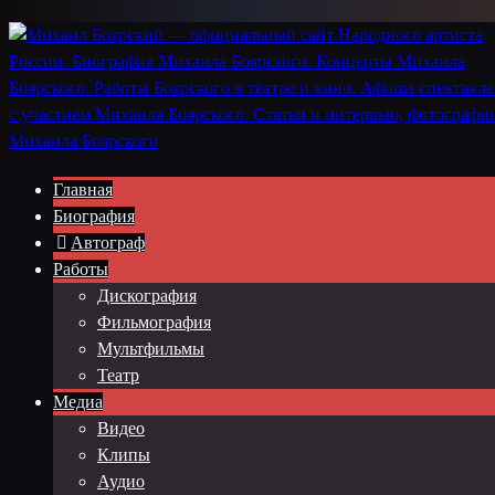
Главная
Биография
Автограф
Работы
Дискография
Фильмография
Мультфильмы
Театр
Медиа
Видео
Клипы
Аудио