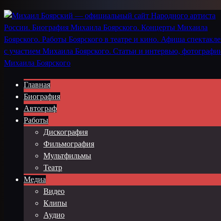
Главная
Биография
Автограф
Работы
Дискография
Фильмография
Мультфильмы
Театр
Медиа
Видео
Клипы
Аудио