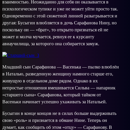
взаимностью. Неожиданно для себя он оказывается в
психологическом тупике и уже не может уйти просто так.
Одновременно с этой сюжетной линией разыгрывается и
другая: Бусыгин влюбляется в дочь Сарафанова Нину, но
поскольку он — «брат», то открыто признаться ей не
может и молча мучается, ревнуя ее к курсанту
авиаучилища, за которого она собирается замуж.
Младший сын Сарафанова — Васенька — пылко влюблён
в Наталью, разведенную женщину намного старше его,
живущую в отдельном доме рядом. Однако в их
непростые отношения вмешивается Сильва — напарник
«старшего сына» Сарафанова, который тайком от
Васеньки начинает успешно ухаживать за Натальей.
Бусыгин в конце концов не в силах больше выдерживать
свою «роль» и признается в обмане Нине. Теперь он
думает, как сообщить об этом «отцу» — Сарафанову. В