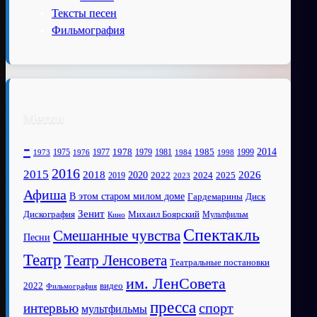
Тексты песен
Фильмография
Метки
-
1978
2014
1985
1975
1977
1979
1981
1999
1973
1976
1984
1998
2016
2015
2018
2020
2026
2022
2025
2024
2019
2023
Афиша
В этом старом милом доме
Диск
Гардемарины
Зенит
Дискография
Михаил Боярский
Мультфильм
Кино
Спектакль
Смешанные чувства
Песни
Театр
Театр Ленсовета
Театральные постановки
им. ЛенСовета
2022
видео
Фильмография
пресса
спорт
интервью
мультфильмы