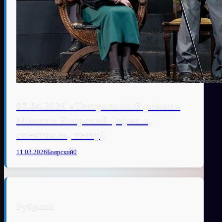
07.04.2026 «Театральный роман»
Михаил Боярский (афиша,
спектакль, театр)
11.03.2026
Боярский
0
Рубрики