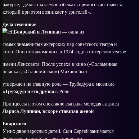
ракурсе, где мы пытаемся избежать прямого сантимента,
который при этом возникает у зрителей».
Дела семейные
Боярский и Луппиан
— одна из
самых знаменитых актерских пар советского театра и
кино. Они познакомились в 1974 году в питерском театре
имени Ленсовета. После успеха в кино («Соломенная
шляпка», «Старший сын») Михаил был
утвержден на главную роль — Трубадура в мюзикле
«Трубадур и его друзья»
. Роль
Принцессы в этом спектакле сыграла молодая актриса
Лариса Луппиан, вскоре ставшая женой
Боярского
.
У них двое взрослых детей. Сын Сергей занимается
бизнесом, а дочь Елизавета пошла по