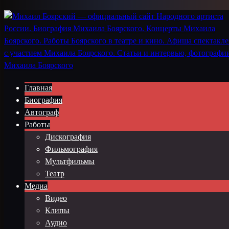
Главная
Биография
Автограф
Работы
Дискография
Фильмография
Мультфильмы
Театр
Медиа
Видео
Клипы
Аудио