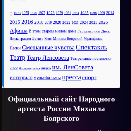
-
1978
2014
1985
1975
1977
1979
1981
1999
1973
1976
1984
1998
2016
2015
2018
2020
2026
2022
2025
2024
2019
2023
Афиша
В этом старом милом доме
Диск
Гардемарины
Зенит
Дискография
Михаил Боярский
Мультфильм
Кино
Спектакль
Смешанные чувства
Песни
Театр
Театр Ленсовета
Театральные постановки
им. ЛенСовета
2022
видео
Фильмография
пресса
спорт
интервью
мультфильмы
Официальный сайт Народного
артиста России Михаила
Боярского