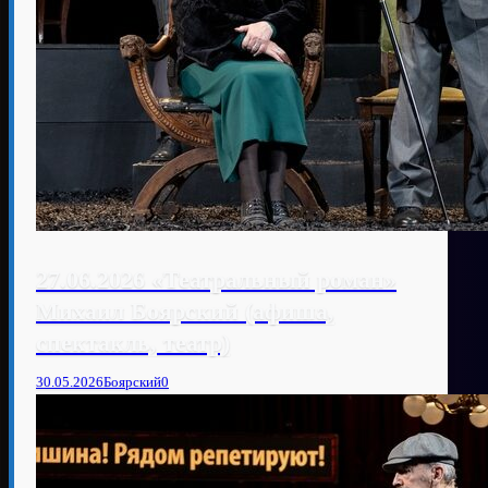
27.06.2026 «Театральный роман»
Михаил Боярский (афиша,
спектакль, театр)
30.05.2026
Боярский
0