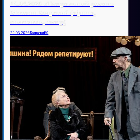
19.04.2026 «Театральный роман»
Михаил Боярский (афиша,
спектакль, театр)
22.03.2026
Боярский
0