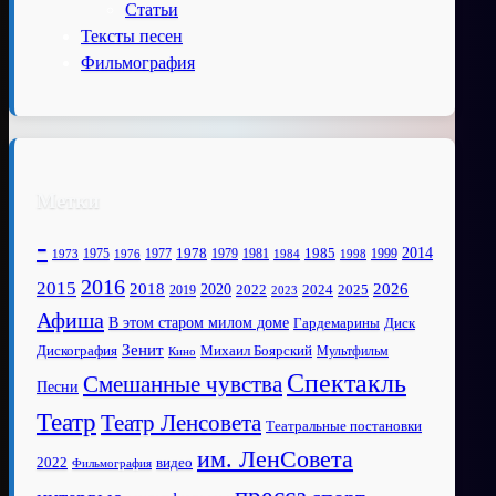
Статьи
Тексты песен
Фильмография
Метки
-
1978
2014
1985
1975
1977
1979
1981
1999
1973
1976
1984
1998
2016
2015
2018
2020
2026
2022
2025
2024
2019
2023
Афиша
В этом старом милом доме
Диск
Гардемарины
Зенит
Дискография
Михаил Боярский
Мультфильм
Кино
Спектакль
Смешанные чувства
Песни
Театр
Театр Ленсовета
Театральные постановки
им. ЛенСовета
2022
видео
Фильмография