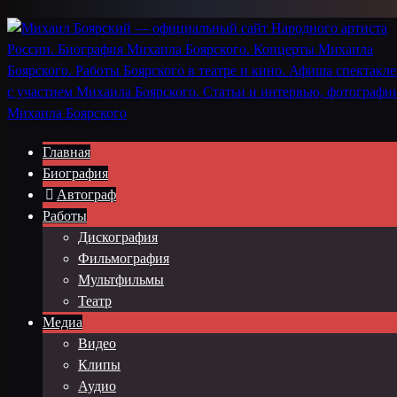
Главная
Биография
Автограф
Работы
Дискография
Фильмография
Мультфильмы
Театр
Медиа
Видео
Клипы
Аудио