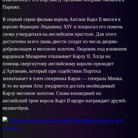
Париже.
В первой серии фильма король Англии Карл II явился к
королю Франции Людовику XIV и попросил его помочь
снова утвердиться на английском престоле. Для этого
достаточно всего лишь двести солдат из числа дворян-
добровольцев и миллион золотом. Людовик под влиянием
кардинала Мазарини отказывает Карлу II. Тогда на
помощь свергнутому английскому королю приходит
д’Артаньян, который при содействии Портоса
захватывает в плен соперника Карла — генерала Монка.
В то же время Атос умудряется достать необходимый
Карлу миллион золотом. Снова взошедший на
английский трон король Карл II щедро награждает друзей-
мушкетёров.