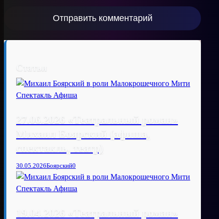
Статьи
27.06.2026 «Театральный роман»
Михаил Боярский (афиша,
спектакль, театр)
30.05.2026
Боярский
0
19.04.2026 «Театральный роман»