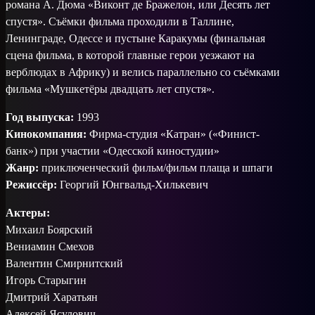
романа А. Дюма «Виконт де Бражелон, или Десять лет
спустя». Съёмки фильма проходили в Таллине,
Ленинграде, Одессе и пустыне Каракумы (финальная
сцена фильма, в которой главные герои уезжают на
верблюдах в Африку) и велись параллельно со съёмками
фильма «Мушкетёры двадцать лет спустя».
Год выпуска:
1993
Кинокомпания:
Фирма-студия «Катран» («Финист-
банк») при участии «Одесской киностудии»
Жанр:
приключенческий фильм/фильм плаща и шпаги
Режиссёр:
Георгий Юнгвальд-Хилькевич
Актеры:
Михаил Боярский
Вениамин Смехов
Валентин Смирнитский
Игорь Старыгин
Дмитрий Харатьян
Алексей Ясулович