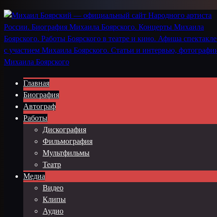
Главная
Биография
Автограф
Работы
Дискография
Фильмография
Мультфильмы
Театр
Медиа
Видео
Клипы
Аудио