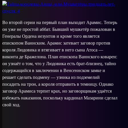
Во второй серии на первый план выходит Арамис. Теперь
он уже не простой аббат. Бывший мушкетёр пожалован в
Генералы Ордена иезуитов и кроме того является
епископом Ваннским. Арамис затевает заговор против
короля Людовика и втягивает в него сына Атоса —
виконта де Бражелона. План епископа Ваннского коварен:
он узнаёт о том, что у Людовика есть брат-близнец, тайно
содержащийся в заключении в Венсеннском замке и
решает сделать подмену — узника из подземелий
посадить на трон, а короля отправить в темницу. Однако
заговор Арамиса терпит крах, но заговорщикам удаётся
избежать наказания, поскольку кардинал Мазарини сделал
свой ход.