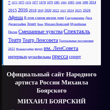
-
1978
2014
1985
1975
1977
1979
1981
1999
1973
1976
1984
1998
2016
2015
2018
2020
2026
2022
2025
2024
2019
2023
Афиша
В этом старом милом доме
Диск
Гардемарины
Зенит
Дискография
Михаил Боярский
Мультфильм
Кино
Спектакль
Смешанные чувства
Песни
Театр
Театр Ленсовета
Театральные постановки
им. ЛенСовета
2022
видео
Фильмография
пресса
спорт
интервью
мультфильмы
Официальный сайт Народного
артиста России Михаила
Боярского
МИХАИЛ БОЯРСКИЙ