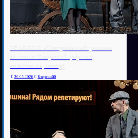
27.06.2026 «Театральный роман»
Михаил Боярский (афиша,
спектакль, театр)
30.05.2026
Боярский
0