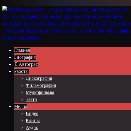
Главная
Биография
Автограф
Работы
Дискография
Фильмография
Мультфильмы
Театр
Медиа
Видео
Клипы
Аудио