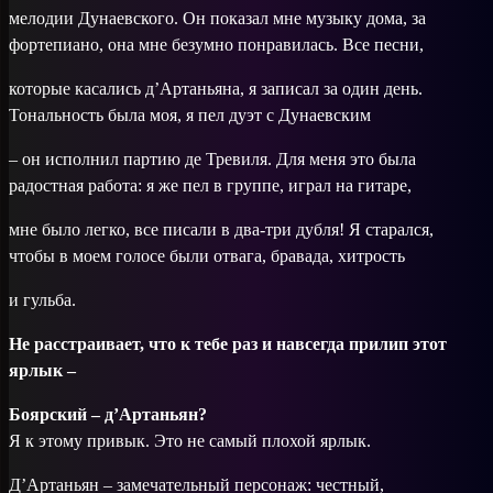
мелодии Дунаевского. Он показал мне музыку дома, за
фортепиано, она мне безумно понравилась. Все песни,
которые касались д’Артаньяна, я записал за один день.
Тональность была моя, я пел дуэт с Дунаевским
– он исполнил партию де Тревиля. Для меня это была
радостная работа: я же пел в группе, играл на гитаре,
мне было легко, все писали в два-три дубля! Я старался,
чтобы в моем голосе были отвага, бравада, хитрость
и гульба.
Не расстраивает, что к тебе раз и навсегда прилип этот
ярлык –
Боярский – д’Артаньян?
Я к этому привык. Это не самый плохой ярлык.
Д’Артаньян – замечательный персонаж: честный,