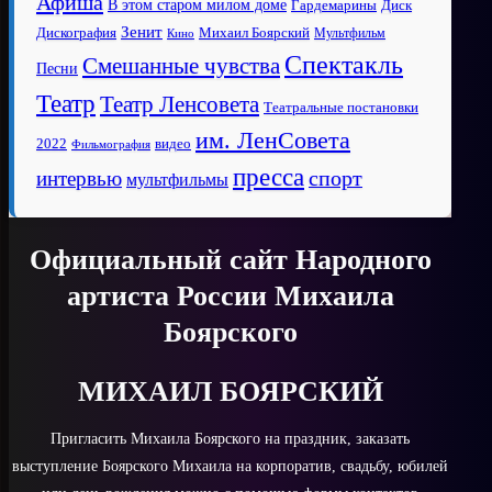
Афиша
В этом старом милом доме
Диск
Гардемарины
Зенит
Дискография
Михаил Боярский
Мультфильм
Кино
Спектакль
Смешанные чувства
Песни
Театр
Театр Ленсовета
Театральные постановки
им. ЛенСовета
2022
видео
Фильмография
пресса
спорт
интервью
мультфильмы
Официальный сайт Народного
артиста России Михаила
Боярского
МИХАИЛ БОЯРСКИЙ
Пригласить Михаила Боярского на праздник, заказать
выступление Боярского Михаила на корпоратив, свадьбу, юбилей