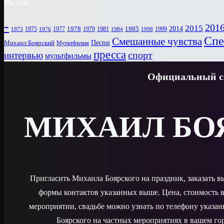
Метки
-
201
2015
1978
2014
1985
1975
1977
1979
1981
1999
1973
1976
1984
1998
Спе
Смешанные чувства
Песни
Михаил Боярский
Мультфильм
пресса
спорт
интервью
мультфильмы
Официальный са
МИХАИЛ БО
Пригласить Михаила Боярского на праздник, заказать 
формы контактов указанных выше. Цена, стоимость в
мероприятии, свадьбе можно узнать по телефону указа
Боярского на частных мероприятиях в вашем гор