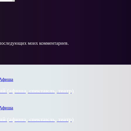
ля последующих моих комментариев.
й (афиша, спектакль, театр)
й (афиша, спектакль, театр)