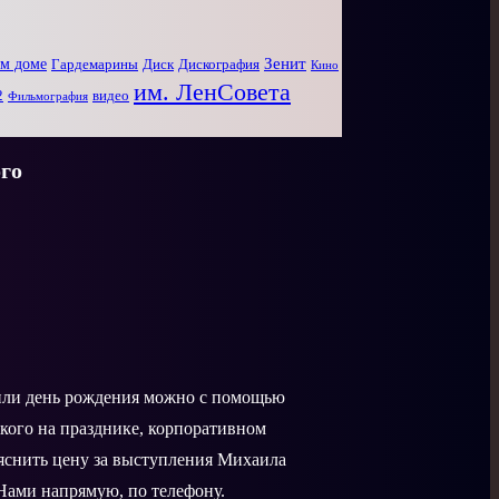
Зенит
ом доме
Диск
Дискография
Гардемарины
Кино
им. ЛенСовета
2
видео
Фильмография
го
 или день рождения можно с помощью
кого на празднике, корпоративном
ыяснить цену за выступления Михаила
 Нами напрямую, по телефону.