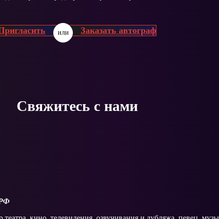
Пригласить
Заказать автограф
или
Свяжитесь с нами
 РФ
 театра, кино, телевидения, озвучивания и дубляжа, певец, муз