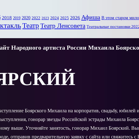
6
Афиша
2018
2020
2026
В этом старом мил
2022
2025
2024
2019
2023
ктакль
Театр
Театр Ленсовета
Театральные постановки 202
йт Народного артиста России Михаила Боярско
ЯРСКИЙ
выступление Боярского Михаила на корпоратив, свадьбу, юбилей
ыступления, гонорар звезды Российской эстрады Михаила Боярс
нному выше. Уточняйте занятость, гонорар Михаил Боярский. В
оде, отправив предварительную заявку с сайта или свяжитесь с