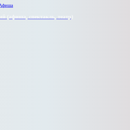
й (афиша, спектакль, театр)