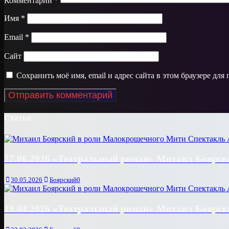
Комментарий
*
Имя
*
Email
*
Сайт
Сохранить моё имя, email и адрес сайта в этом браузере д
Статьи
27.06.2026 «Театральный роман» Михаил Боярски
30.05.2026
Боярский
0
19.04.2026 «Театральный роман» Михаил Боярски