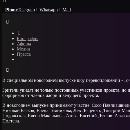
Phone
Telegram
Whatsapp
Mail
Биография
Афиша
Медиа
Пресса
В специальном новогоднем выпуске шоу перевоплощений «Точь
Зрители увидят не только постоянных участников проекта, но и
сюрпризов от членов жюри и ведущего проекта.
В новогоднем выпуске принимают участие: Сосо Павлиашвили,
Николай Басков, Елена Темникова, Лев Лещенко, Дмитрий Мал
Подольская, Елена Максимова, Азиза, Евгений Дятлов. А такж
Полтева.