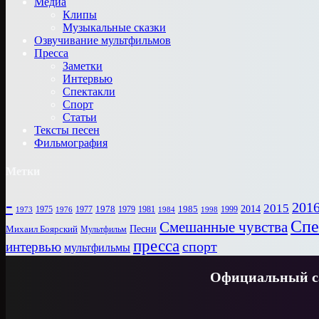
Медиа
Клипы
Музыкальные сказки
Озвучивание мультфильмов
Пресса
Заметки
Интервью
Спектакли
Спорт
Статьи
Тексты песен
Фильмография
Метки
-
201
2015
1978
2014
1985
1975
1977
1979
1981
1999
1973
1976
1984
1998
Спе
Смешанные чувства
Песни
Михаил Боярский
Мультфильм
пресса
спорт
интервью
мультфильмы
Официальный са