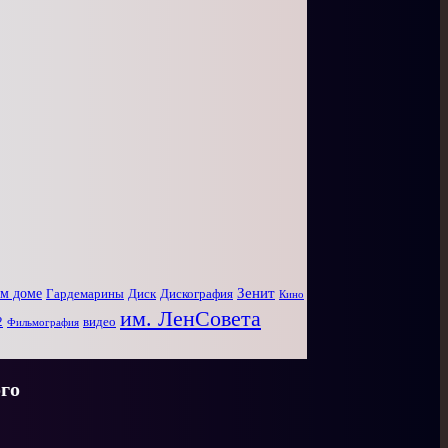
Зенит
ом доме
Диск
Дискография
Гардемарины
Кино
им. ЛенСовета
2
видео
Фильмография
го