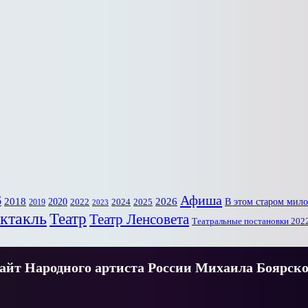
6
Афиша
2018
2020
2026
В этом старом мил
2022
2025
2024
2019
2023
ктакль
Театр
Театр Ленсовета
Театральные постановки 202
йт Народного артиста России Михаила Боярско