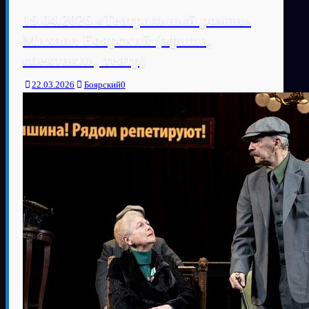
19.04.2026 «Театральный роман»
Михаил Боярский (афиша,
спектакль, театр)
22.03.2026
Боярский
0