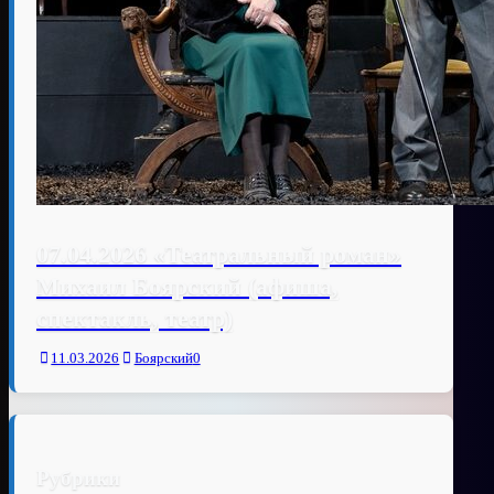
07.04.2026 «Театральный роман»
Михаил Боярский (афиша,
спектакль, театр)
11.03.2026
Боярский
0
Рубрики