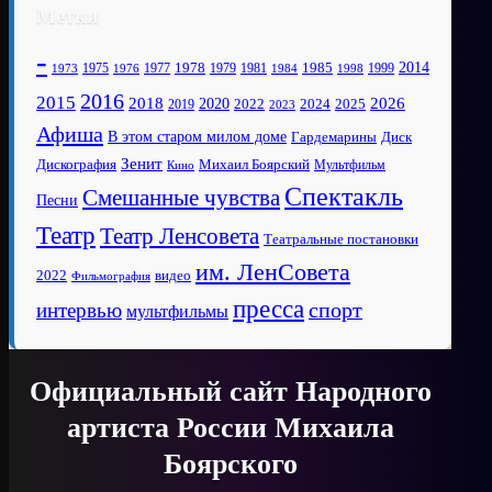
Метки
-
1978
2014
1985
1975
1977
1979
1981
1999
1973
1976
1984
1998
2016
2015
2018
2020
2026
2022
2025
2024
2019
2023
Афиша
В этом старом милом доме
Диск
Гардемарины
Зенит
Дискография
Михаил Боярский
Мультфильм
Кино
Спектакль
Смешанные чувства
Песни
Театр
Театр Ленсовета
Театральные постановки
им. ЛенСовета
2022
видео
Фильмография
пресса
спорт
интервью
мультфильмы
Официальный сайт Народного
артиста России Михаила
Боярского