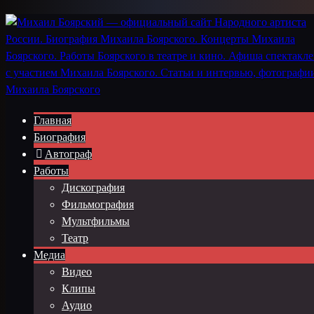
Главная
Биография
Автограф
Работы
Дискография
Фильмография
Мультфильмы
Театр
Медиа
Видео
Клипы
Аудио