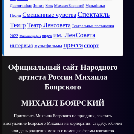
Зенит
Дискография
Михаил Боярский
Мультфильм
Кино
Спектакль
Смешанные чувства
Песни
Театр
Театр Ленсовета
Театральные постановки
им. ЛенСовета
2022
видео
Фильмография
пресса
спорт
интервью
мультфильмы
Официальный сайт Народного
артиста России Михаила
Боярского
МИХАИЛ БОЯРСКИЙ
Пригласить Михаила Боярского на праздник, заказать
выступление Боярского Михаила на корпоратив, свадьбу, юбилей
или день рождения можно с помощью формы контактов