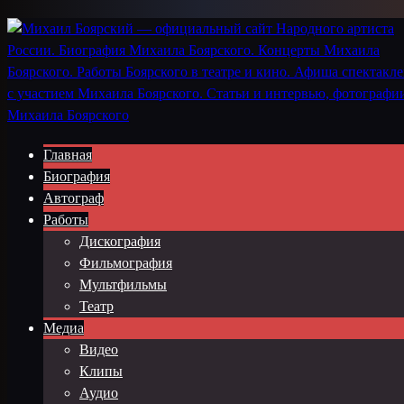
Главная
Биография
Автограф
Работы
Дискография
Фильмография
Мультфильмы
Театр
Медиа
Видео
Клипы
Аудио