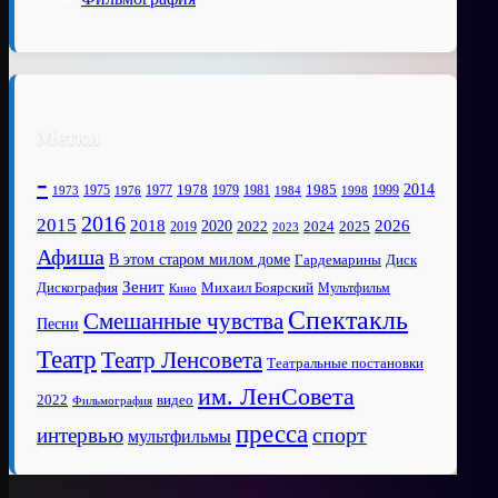
Метки
-
1978
2014
1985
1975
1977
1979
1981
1999
1973
1976
1984
1998
2016
2015
2018
2020
2026
2022
2025
2024
2019
2023
Афиша
В этом старом милом доме
Диск
Гардемарины
Зенит
Дискография
Михаил Боярский
Мультфильм
Кино
Спектакль
Смешанные чувства
Песни
Театр
Театр Ленсовета
Театральные постановки
им. ЛенСовета
2022
видео
Фильмография
пресса
спорт
интервью
мультфильмы