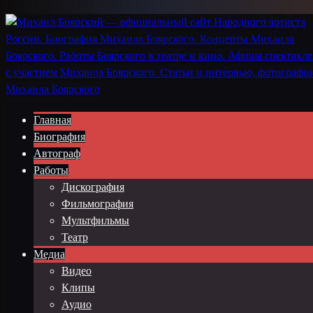
Главная
Биография
Автограф
Работы
Дискография
Фильмография
Мультфильмы
Театр
Медиа
Видео
Клипы
Аудио