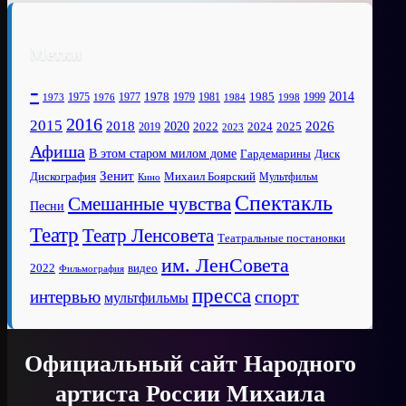
Метки
-
1978
2014
1985
1975
1977
1979
1981
1999
1973
1976
1984
1998
2016
2015
2018
2020
2026
2022
2025
2024
2019
2023
Афиша
В этом старом милом доме
Диск
Гардемарины
Зенит
Дискография
Михаил Боярский
Мультфильм
Кино
Спектакль
Смешанные чувства
Песни
Театр
Театр Ленсовета
Театральные постановки
им. ЛенСовета
2022
видео
Фильмография
пресса
спорт
интервью
мультфильмы
Официальный сайт Народного
артиста России Михаила