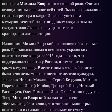
нон-грата
Михаила Боярского
в главной роли. Считаю
недопустимым сочетание пейзажей Львова и гражданина
страны-агрессора в кадре. И не наступит нога
коммунистической коня с всадником оккупантом на
святую землю Львова!» — упражняется в
красноречии автор петиции.
Напомним, Михаил Боярский, исполнивший в фильме
роль Д’артаньяна, попал в немилость украинских
политиков еще в августе 2015 года — за то, что
поддерживает политику России, в том числе по
крымскому вопросу. Вместе с ним в «черный список»
были зачислены многие известные деятели культуры,
такие как Никита Михалков, Сергей Безруков, Михаил
Пореченков, Иосиф Козбон, Григорий Лепс, Николай
Расторгуев, Олег Газманов, Иван Охлобыстин и другие.
Тогда
Михаил Боярский
назвал это решение
«бессмыслицей» и заявил, что «никакие министры,
политики и их санкции со списками» не смогут