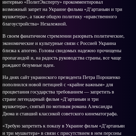
интервью «ПолитЭксперту» прокомментировал
возможный запрет на Украине фильма «Д’артаньян и три
мушкетера», а также общую политику «нравственного
благоустройства» Незалежной.
В своем фанатичном стремлении разорвать политические,
экономические и культурные связи с Россией Украина
близка к апогею. Головы свидомых надежно прочищены
пропагандой и, на радость руководства страны, все чаще
рождают безумные идеи.
На днях сайт украинского президента Петра Порошенко
пополнился новой петицией с «крайне важным» для
процветания государства требованием — запретить в
стране легендарный фильм «Д’артаньян и три
мушкетера», снятый по мотивам романа Александра
Дюма и ставший классикой советского кинематографа.
«Требую запретить к показу в Украине фильм «Д’артаньян
и три мушкетера» в связи с присутствием в нем персоны