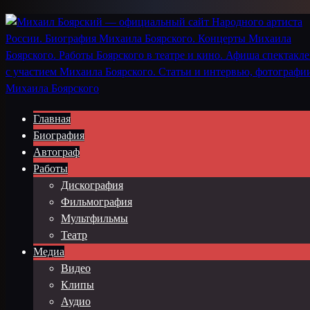
Главная
Биография
Автограф
Работы
Дискография
Фильмография
Мультфильмы
Театр
Медиа
Видео
Клипы
Аудио