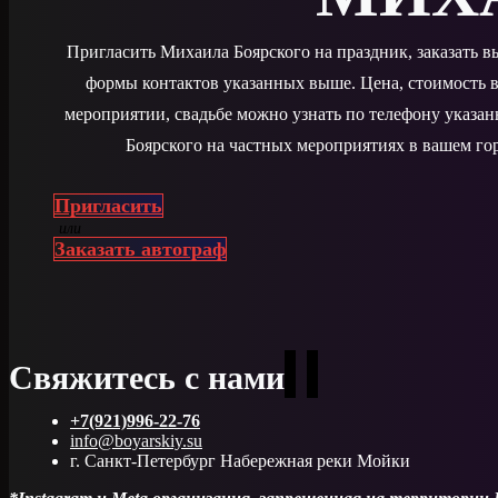
Пригласить Михаила Боярского на праздник, заказать 
формы контактов указанных выше. Цена, стоимость в
мероприятии, свадьбе можно узнать по телефону указа
Боярского на частных мероприятиях в вашем гор
Пригласить
или
Заказать автограф
Свяжитесь с нами
+7(921)996-22-76
info@boyarskiy.su
г. Санкт-Петербург Набережная реки Мойки