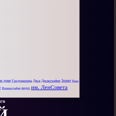
Зенит
ом доме
Диск
Дискография
Гардемарины
Кино
им. ЛенСовета
2
видео
Фильмография
го
Й