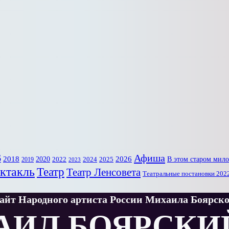
6
Афиша
2018
2020
2026
В этом старом мил
2022
2025
2024
2019
2023
ктакль
Театр
Театр Ленсовета
Театральные постановки 202
йт Народного артиста России Михаила Боярско
АИЛ БОЯРСКИ