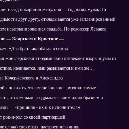
 лет назад похоронил жену, она — год назад мужа. По
димости друг другу, откладывается уже запланированный
всем незапланированная свадьба. Но режиссер Леваков
ане — Боярском и Кристине —
ем. «Два брата-акробата» в синих
ми жонглерскими этюдами явно отвлекают взоры и умы от
ствие, начинается, ими развивается и ими же…
ана Кочержевского и Александра
чтобы показать, что американские грузчики самые
ять, а затем даже раздражать своим однообразием и
рами — «пришили» их и к исполнителям
т рок-н-рол со своей партнершей.
е слова) спектакля, настроенного лишь