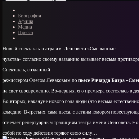
Биография
Афиша
Медиа
Пресса
Новый спектакль театра им. Ленсовета «Смешанные
чувства» согласно своему названию вызывает весьма противо
Спектакль, созданный
режиссером Олегом Леваковым по
пьесе Ричарда Баэра «См
на свет своевременно. Во-первых, его премьера состоялась в 
Во-вторых, накануне нового года люди (что весьма естествен
комедию. В-третьих, сама пьеса, с легким юмором повествующа
отвечает репертуарным традициям театра имени Ленсовета. Но
собой по ходу действия теряют свою силу…
Героев в спектакле четверо — два главных 