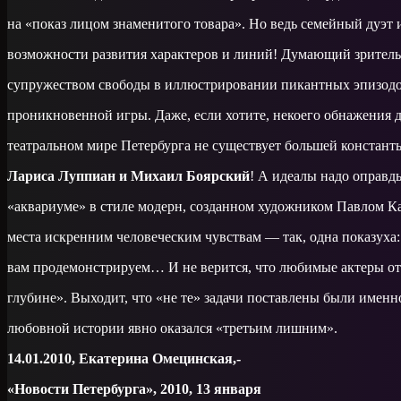
на «показ лицом знаменитого товара». Но ведь семейный дуэт
возможности развития характеров и линий! Думающий зритель
супружеством свободы в иллюстрировании пикантных эпизодов
проникновенной игры. Даже, если хотите, некоего обнажения д
театральном мире Петербурга не существует большей констант
Лариса Луппиан и Михаил Боярский
! А идеалы надо оправ
«аквариуме» в стиле модерн, созданном художником Павлом Ка
места искренним человеческим чувствам — так, одна показуха: 
вам продемонстрируем… И не верится, что любимые актеры отч
глубине». Выходит, что «не те» задачи поставлены были именн
любовной истории явно оказался «третьим лишним».
14.01.2010, Екатерина Омецинская,-
«Новости Петербурга», 2010, 13 января