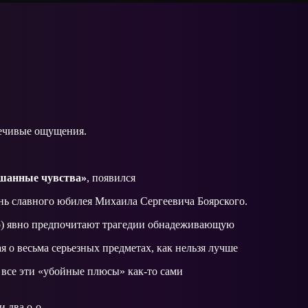
речивые ощущения.
ешанные чувства»
, появился
день славного юбилея Михаила Сергеевича Боярского.
но) явно предпочитают трагедии обнадеживающую
я о весьма серьезных предметах, как нельзя лучше
 все эти «убойные плюсы» как-то сами
и два о-о-