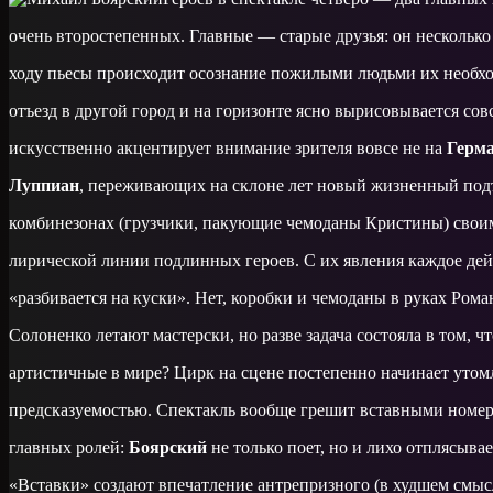
очень второстепенных. Главные — старые друзья: он несколько
ходу пьесы происходит осознание пожилыми людьми их необхо
отъезд в другой город и на горизонте ясно вырисовывается со
искусственно акцентирует внимание зрителя вовсе не на
Герм
Луппиан
, переживающих на склоне лет новый жизненный подъ
комбинезонах (грузчики, пакующие чемоданы Кристины) свои
лирической линии подлинных героев. С их явления каждое дей
«разбивается на куски». Нет, коробки и чемоданы в руках Ром
Солоненко летают мастерски, но разве задача состояла в том, 
артистичные в мире? Цирк на сцене постепенно начинает утомл
предсказуемостью. Спектакль вообще грешит вставными номе
главных ролей:
Боярский
не только поет, но и лихо отплясывае
«Вставки» создают впечатление антрепризного (в худшем смысл