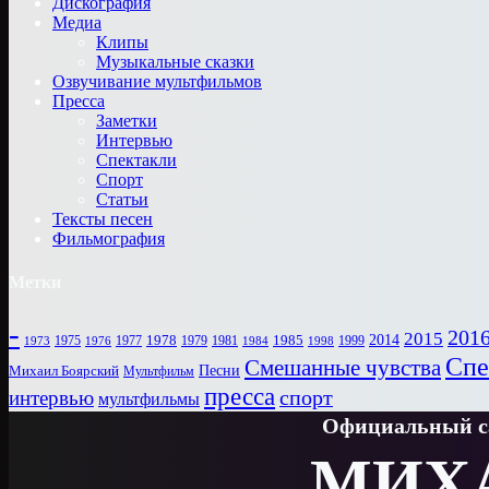
Дискография
Медиа
Клипы
Музыкальные сказки
Озвучивание мультфильмов
Пресса
Заметки
Интервью
Спектакли
Спорт
Статьи
Тексты песен
Фильмография
Метки
-
201
2015
1978
2014
1985
1975
1977
1979
1981
1999
1973
1976
1984
1998
Спе
Смешанные чувства
Песни
Михаил Боярский
Мультфильм
пресса
спорт
интервью
мультфильмы
Официальный са
МИХ