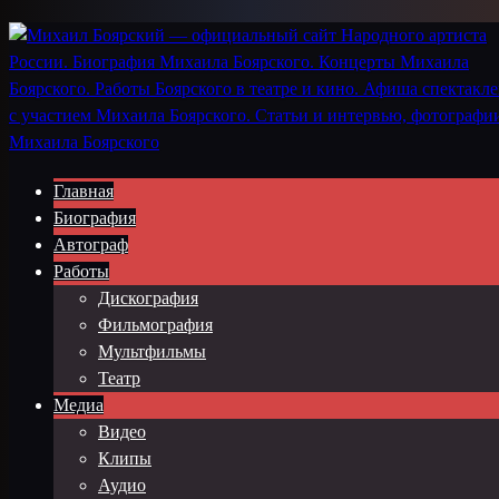
Главная
Биография
Автограф
Работы
Дискография
Фильмография
Мультфильмы
Театр
Медиа
Видео
Клипы
Аудио