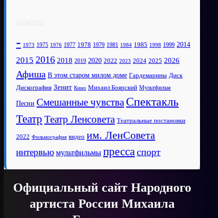
Метки
-
1978
2014
1985
1975
1977
1979
1981
1999
1973
1976
1984
1998
2016
2015
2018
2020
2026
2022
2025
2024
2019
2023
Афиша
В этом старом милом доме
Диск
Гардемарины
Зенит
Дискография
Михаил Боярский
Мультфильм
Кино
Спектакль
Смешанные чувства
Песни
Театр
Театр Ленсовета
Театральные постановки
им. ЛенСовета
2022
видео
Фильмография
пресса
спорт
интервью
мультфильмы
Официальный сайт Народного
артиста России Михаила